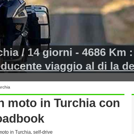
hia / 14 giorni - 4686 Km :
ducente viaggio al di la de
urchia
in moto in Turchia con
oadbook
moto in Turchia, self-drive