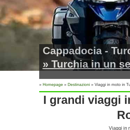
Cappadocia - Turc
» Turchia in un se
»
Homepage
»
Destinazioni
» Viaggi in moto in T
I grandi viaggi 
R
Viaggi in 