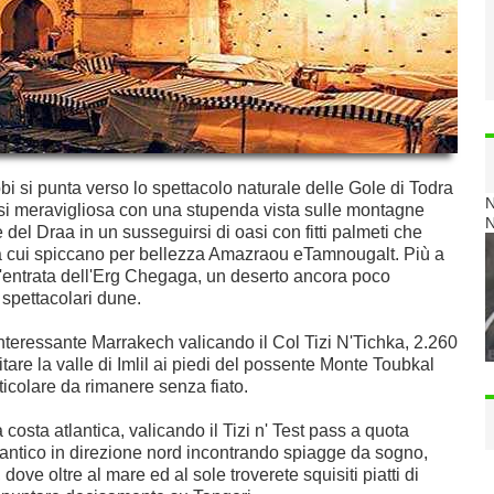
 si punta verso lo spettacolo naturale delle Gole di Todra
N
si meravigliosa con una stupenda vista sulle montagne
N
 del Draa in un susseguirsi di oasi con fitti palmeti che
, tra cui spiccano per bellezza Amazraou eTamnougalt. Più a
'entrata dell'Erg Chegaga, un deserto ancora poco
spettacolari dune.
nteressante Marrakech valicando il Col Tizi N'Tichka, 2.260
itare la valle di Imlil ai piedi del possente Monte Toubkal
ticolare da rimanere senza fiato.
costa atlantica, valicando il Tizi n' Test pass a quota
lantico in direzione nord incontrando spiagge da sogno,
e oltre al mare ed al sole troverete squisiti piatti di