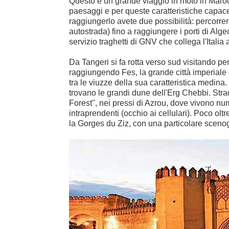
Questo è un grande viaggio in moto in Maroc
paesaggi e per queste caratteristiche capace d
raggiungerlo avete due possibilità: percorrer
autostrada) fino a raggiungere i porti di Algec
servizio traghetti di GNV che collega l'Italia
Da Tangeri si fa rotta verso sud visitando pe
raggiungendo Fes, la grande città imperiale 
tra le viuzze della sua caratteristica medin
trovano le grandi dune dell'Erg Chebbi. Str
Forest", nei pressi di Azrou, dove vivono n
intraprendenti (occhio ai cellulari). Poco olt
la Gorges du Ziz, con una particolare scenog