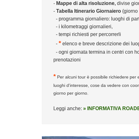
-
Mappe di alta risoluzione,
divise gio
-
Tabella Itinerario Giornaiero
(giorno
- programma giornaliero: luoghi di parte
- i kilometraggi giornalieri,
- tempi richiesti per percorrerli
*
-
elenco e breve descrizione dei luogh
- ogni giornata termina in centri con hote
prenotazioni
*
Per alcuni tour è possibile richiedere pe
luoghi d'interesse, cose da vedere con coordi
giorno per giorno.
Leggi anche:
» INFORMATIVA ROADB