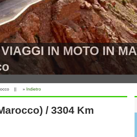
I VIAGGI IN MOTO IN 
co
 Marocco || »
Indietro
(Marocco) / 3304 Km