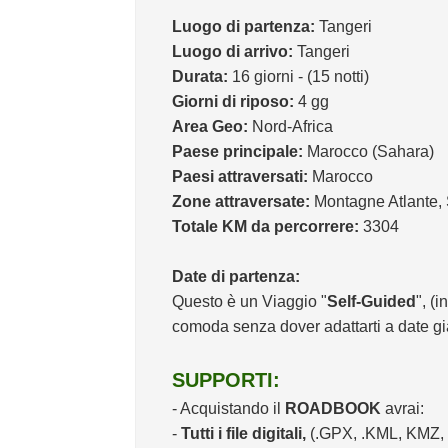
Luogo di partenza:
Tangeri
Luogo di arrivo:
Tangeri
Durata:
16 giorni - (15 notti)
Giorni di riposo:
4 gg
Area Geo:
Nord-Africa
Paese principale:
Marocco (Sahara)
Paesi attraversati:
Marocco
Zone attraversate:
Montagne Atlante,
Totale KM da percorrere:
3304
Date di partenza:
Questo è un Viaggio "
Self-Guided
", (
comoda senza dover adattarti a date già
SUPPORTI:
- Acquistando il
ROADBOOK
avrai:
-
Tutti i file digitali,
(.GPX, .KML, KMZ, .P