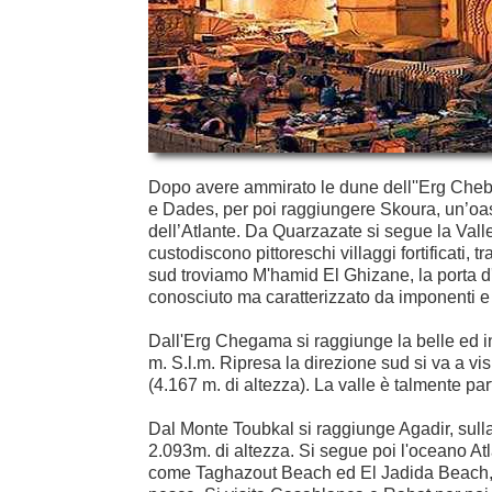
Dopo avere ammirato le dune dell''Erg Chebbi
e Dades, per poi raggiungere Skoura, un’oa
dell’Atlante. Da Quarzazate si segue la Valle
custodiscono pittoreschi villaggi fortificati
sud troviamo M'hamid El Ghizane, la porta d
conosciuto ma caratterizzato da imponenti e 
Dall'Erg Chegama si raggiunge la belle ed i
m. S.l.m. Ripresa la direzione sud si va a vis
(4.167 m. di altezza). La valle è talmente par
Dal Monte Toubkal si raggiunge Agadir, sulla 
2.093m. di altezza. Si segue poi l'oceano At
come Taghazout Beach ed El Jadida Beach, dov