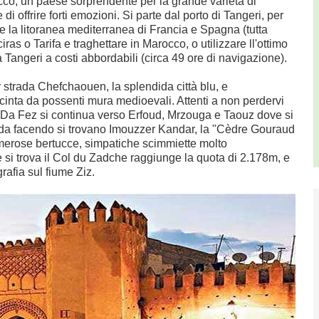
co, un paese sorprendente per la grande varietà di
i offrire forti emozioni. Si parte dal porto di Tangeri, per
e la litoranea mediterranea di Francia e Spagna (tutta
iras o Tarifa e traghettare in Marocco, o utilizzare ll'ottimo
 a Tangeri a costi abbordabili (circa 49 ore di navigazione).
r strada Chefchaouen, la splendida città blu, e
cinta da possenti mura medioevali. Attenti a non perdervi
a. Da Fez si continua verso Erfoud, Mrzouga e Taouz dove si
ada facendo si trovano Imouzzer Kandar, la "Cèdre Gouraud
umerose bertucce, simpatiche scimmiette molto
re si trova il Col du Zadche raggiunge la quota di 2.178m, e
rafia sul fiume Ziz.