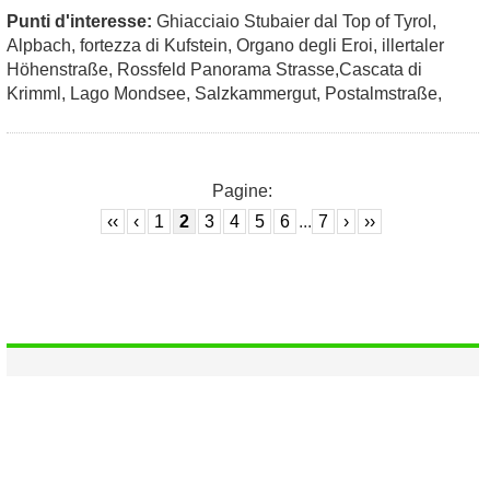
Punti d'interesse:
Ghiacciaio Stubaier dal Top of Tyrol,
Alpbach, fortezza di Kufstein, Organo degli Eroi, illertaler
Höhenstraße, Rossfeld Panorama Strasse,Cascata di
Krimml, Lago Mondsee, Salzkammergut, Postalmstraße,
Pagine:
‹‹
‹
1
2
3
4
5
6
...
7
›
››